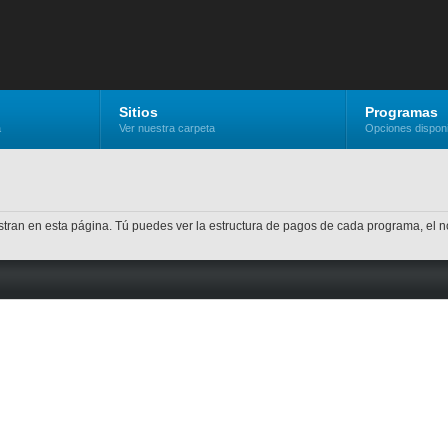
Sitios
Programas
a
Ver nuestra carpeta
Opciones dispon
stran en esta página. Tú puedes ver la estructura de pagos de cada programa, el